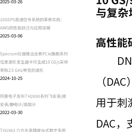
2025-03-26
与复杂
10GSPS高速信号系统的革新实践：
AWG的性能跃迁与应用突破
2025-03-06
高性能
Specrum仪器推出全新PCIe旗舰系列
DN
任意波形发生器卡可生成10 GS/s采样
率和2.5 GHz带宽的波形
（
DAC
2024-10-25
同惠电子发布TH2690系列飞安表/皮
用于刺
安表/静电计/高阻计
2022-03-30
DAC
，
TH1963 六位半高精度台式数字多用