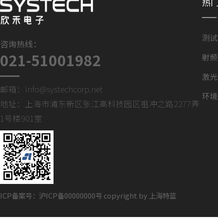
热
测试
咨询热线：
021-51001982
射频
激光
邮箱：
info@systechcorp.net
环境
地址：上海市浦东新区张江高科技园区祖冲之路2277弄
1号楼901室
ICP备案号：沪ICP备00000000号 copyright by 上海特蓝